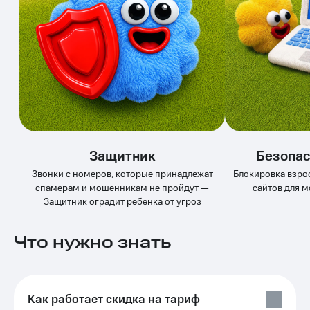
висы и подписки
Сертификаты
МТС
безопасности
Premium
Всё
Подписка
под
на гигабайты
рукой
интернета,
в Мой МТС
фильмы,
музыка
Посмотрите,
и многое
что
другое
полезного
Семейная
Защитник
Безопас
есть
группа
в нашем
Звонки с номеров, которые принадлежат
Блокировка взро
приложении
Скидка
спамерам и мошенникам не пройдут —
сайтов для 
на тарифы,
Защитник оградит ребенка от угроз
КИОН
общие
подписки
КИОН
Что нужно знать
и услуги,
Музыка
доступ
к геолокации
КИОН
Кино,
Строки
музыка,
Как работает скидка на тариф
книги