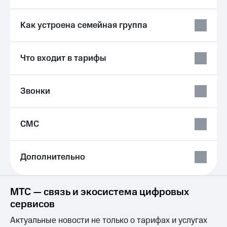
Live
и не
только
Гудок
Как устроена семейная группа
Безопасность
Мой
МТС
Финансы
Что входит в тарифы
Все
Детям
приложения
и родителям
Звонки
Инвестиции
Здоровье
и фитнес
Получайте
СМС
доход
Приложения
онлайн
от МТС
Страхование
Дополнительно
Акции
Покупка
полисов
Приложения
онлайн
КИОН
МТС — связь и экосистема цифровых
Скидка 30%
сервисов
на связь
КИОН
Музыка
Актуальные новости не только о тарифах и услугах
С картой