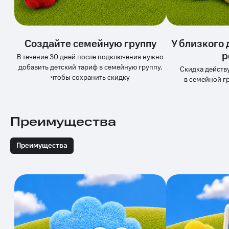
Услуги
149 ₽/
мес
Акции
МТС
Создайте семейную группу
У близкого 
Домашний
Premium
р
интернет
В течение 30 дней после подключения нужно
добавить детский тариф в семейную группу,
Подписка
Скидка действу
Домашнее
на гигабайты
чтобы сохранить скидку
в семейной г
ТВ
интернета,
фильмы,
Спутниковое
музыка
ТВ
и многое
Преимущества
другое
Домашний
Семейная
телефон
группа
Преимущества
Перейти
Скидка
в МТС
на тарифы,
со своим
общие
номером
подписки
и услуги,
Поддержка
доступ
к геолокации