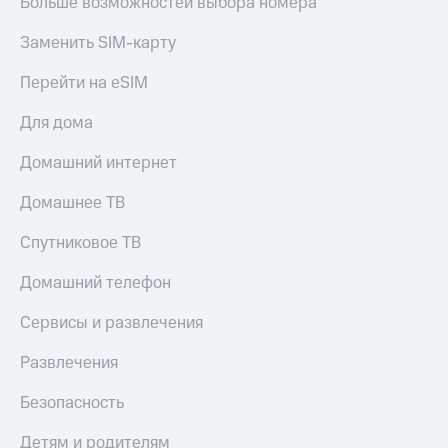
Больше возможностей выбора номера
Смартфоны
Заменить SIM-карту
Наушники
и
Перейти на eSIM
колонки
Умные
Для дома
часы
и
Домашний интернет
трекеры
Домашнее ТВ
Умный
дом
Спутниковое ТВ
Планшеты
Домашний телефон
Акции
Сервисы и развлечения
и
скидки
Развлечения
Все
Безопасность
товары
Детям и родителям