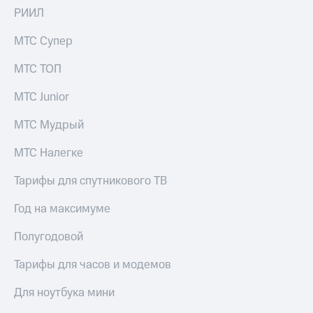
Скидка 30%
с карты
РИИЛ
на связь
МТС Деньги
МТС Супер
С картой
Обзоры
МТС
товаров
МТС ТОП
Деньги
МТС
Скидки
МТС Junior
Накопления
до 40%
на смартфоны
МТС Мудрый
Откладывайте
деньги
при
МТС Налегке
и получайте
покупке
доход 15%
со связью
Платежи
Тарифы для спутникового ТВ
МТС
и
переводы
Год на максимуме
Пополнить
Полугодовой
номер
МТС
Тарифы для часов и модемов
Настройки
Для ноутбука мини
автоплатежа