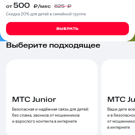
500
на связь
от
₽/мес
625
₽
Скидка 20% для детей в семейной группе
Роуминг
Тарифы
RED,
Семейная
РИИЛ
ВЫБРАТЬ
группа
и МТС
Супер
Выберите подходящее
Заказать
дешевле
SIM-
при
карту
оплате
с карты
Оформить
МТС
eSIM
Деньги
SIM-
Выберите
карта
и подключите
для
ТВ
МТС Junior
МТС Ju
иностранцев
с выгодным
тарифом
Безопасная и надёжная связь для детей:
Ваши дети все
Оформить
без спама, звонков от мошенников
и в безопасно
чистый
Тарифы
и взрослого контента в интернете
от мошенников
номер
в интернете
Интернет,