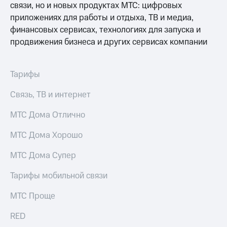
связи, но и новых продуктах МТС: цифровых
МТС
КИОН
Деньги
приложениях для работы и отдыха, ТВ и медиа,
Строки
МТС
финансовых сервисах, технологиях для запуска и
Накопления
Live
продвижения бизнеса и других сервисах компании
Откладывайте
Гудок
деньги
Тарифы
и получайте
Мой
доход 15%
МТС
Акции
Связь, ТВ и интернет
Условия
Все
пополнения
МТС Дома Отлично
приложения
Финансы
Скидка
МТС Дома Хорошо
Инвестиции
30%
на связь
Получайте
МТС Дома Супер
доход
онлайн
Тарифы
Тарифы мобильной связи
Страхование
RED,
РИИЛ
МТС Проще
Покупка
и МТС Супер
полисов
дешевле
RED
онлайн
при оплате