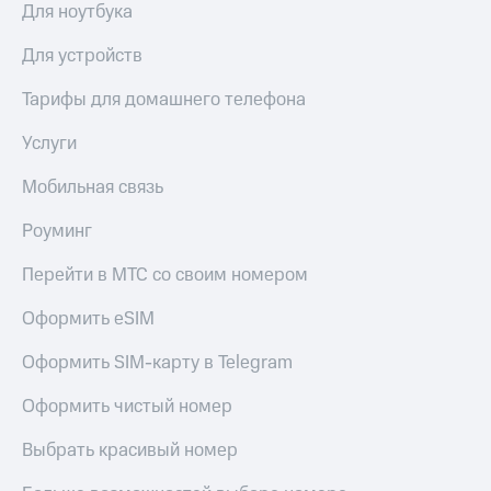
Для ноутбука
Пополнить
номер
Для устройств
другого
оператора
Тарифы для домашнего телефона
Оплата
Услуги
интернета
и
ТВ
Мобильная связь
Переводы
Роуминг
с
телефона
Перейти в МТС со своим номером
на карту
Оформить eSIM
МТС Pay
Оформить SIM-карту в Telegram
Оплата
по QR-
Оформить чистый номер
коду
за границей
Выбрать красивый номер
тернет-магазин