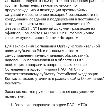
Согласно подпункта 1 п.3 протокола заседания рабочей
Раскрытие
группы Правительственной комиссии по
информации
предупреждению и ликвидации чрезвычайных
Информация
ситуаций и обеспечению пожарной безопасности по
акционерам
координации создания и поддержания в постоянной
Документы
готовности систем оповещения населения от 19
ПАО
февраля 2021 г. № 1 данный документ размещен на
"МТС"
официальном сайте ПАО «МТС» в информационно-
Собрания
телекоммуникационной сети «Интернет».
акционеров
Личный
Для заключения Соглашения Органу исполнительной
кабинет
власти субъектов РФ и органам местного
акционера
самоуправления муниципальных образований,
Акционерный
наделенных полномочиями в области ГО и ЧС
капитал
необходимо направить запрос на заключение
Контроль
Соглашения в адрес Филиала ПАО «МТС» по
и
соответствующему субъекту Российской Федерации.
аудит
Контакты можно уточнить в разделе сайта О компании/
Рынок
Контакты.
акций
Заказчик должен руководствоваться следующими
Описание
правилами:
Программа
приобретения
Заказчик направляет в адрес ПАО «МТС»
Порядок