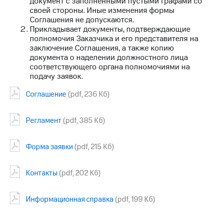
документ с заполненными пустыми графами со
выкупа
своей стороны. Иные изменения формы
акций
Соглашения не допускаются.
Дивиденды
Прикладывает документы, подтверждающие
Рынок
полномочия Заказчика и его представителя на
облигаций
заключение Соглашения, а также копию
документа о наделении должностного лица
Описание
соответствующего органа полномочиями на
Еврооблигации-2023
подачу заявок.
Уведомление
о
Соглашение
(pdf, 236 Кб)
погашении
именных
облигаций
Регламент
(pdf, 385 Кб)
Другое
Форма заявки
(pdf, 215 Кб)
Регистратор
Реквизиты
Контакты
Контакты
(pdf, 202 Кб)
йчивое развитие
и деловая этика
На главную
Информационная справка
(pdf, 199 Кб)