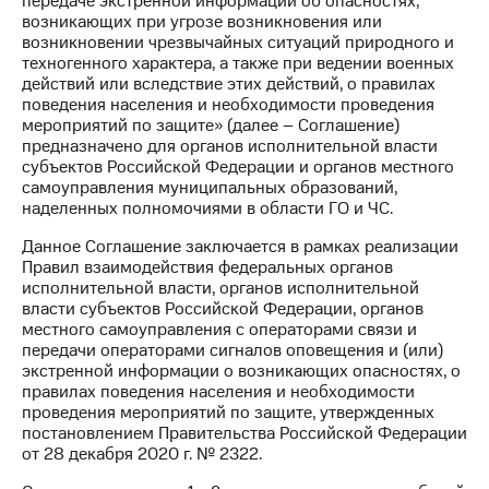
передаче экстренной информации об опасностях,
возникающих при угрозе возникновения или
МТС
возникновении чрезвычайных ситуаций природного и
о технологиях
техногенного характера, а также при ведении военных
действий или вследствие этих действий, о правилах
Достижения
поведения населения и необходимости проведения
мероприятий по защите» (далее – Соглашение)
Интервью
предназначено для органов исполнительной власти
субъектов Российской Федерации и органов местного
Финансовая
самоуправления муниципальных образований,
отчетность
наделенных полномочиями в области ГО и ЧС.
Контакты
Данное Соглашение заключается в рамках реализации
Правил взаимодействия федеральных органов
Новости
исполнительной власти, органов исполнительной
в
власти субъектов Российской Федерации, органов
регионе
местного самоуправления с операторами связи и
передачи операторами сигналов оповещения и (или)
м и акционерам
экстренной информации о возникающих опасностях, о
Корпоративное
правилах поведения населения и необходимости
управление
проведения мероприятий по защите, утвержденных
постановлением Правительства Российской Федерации
Корпоративный
от 28 декабря 2020 г. № 2322.
секретарь