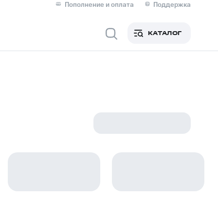
Пополнение и оплата
Поддержка
Скидка 30% на связь
Личные кабинеты
КАТАЛОГ
Мобильная связь
IM-карта для иностранцев
M
Для дома
ерейти в МТС со своим
ой МТС
Сервисы и подписки
фитнес
Приложения от МТС