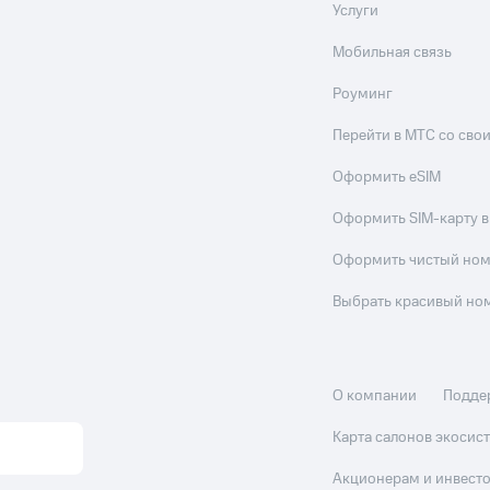
Услуги
Мобильная связь
Роуминг
Перейти в МТС со св
Оформить eSIM
Оформить SIM-карту в
Оформить чистый но
Выбрать красивый но
О компании
Подде
Карта салонов экоси
Акционерам и инвест