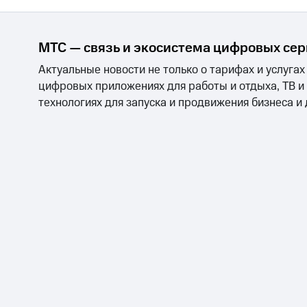
Тарифы RED, РИИЛ и МТС Супер дешев
МТС — связь и экосистема цифровых се
Обзоры товаров
Актуальные новости не только о тарифах и услугах
Скидки до 40%
цифровых приложениях для работы и отдыха, ТВ и
на смартфоны
технологиях для запуска и продвижения бизнеса и
при покупке со связью МТС