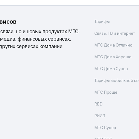
ле при оплате с карты МТС Деньги
рвисов
Тарифы
 связи, но и новых продуктах МТС:
Связь, ТВ и интернет
 медиа, финансовых сервисах,
МТС Дома Отлично
 других сервисах компании
МТС Дома Хорошо
МТС Дома Супер
Тарифы мобильной св
МТС Проще
RED
РИИЛ
МТС Супер