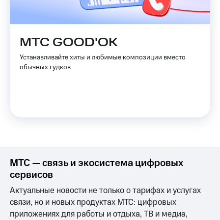
Скидка 30%
с карты
на связь
МТС Деньги
С картой
Обзоры
МТС GOOD'OK
МТС
товаров
Деньги
Устанавливайте хиты и любимые композиции вместо
МТС
Скидки
обычных гудков
Накопления
до 40%
на смартфоны
Откладывайте
деньги
при
и получайте
покупке
доход 15%
со связью
Платежи
МТС
и
переводы
МТС — связь и экосистема цифровых
Пополнить
номер
сервисов
МТС
Актуальные новости не только о тарифах и услугах
Настройки
связи, но и новых продуктах МТС: цифровых
автоплатежа
приложениях для работы и отдыха, ТВ и медиа,