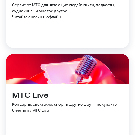
Услуги
Сервис от МТС для читающих людей: книги, подкасты,
149 ₽/
аудиокниги и многое другое.
мес
Акции
Читайте онлайн и офлайн
МТС
Домашний
Premium
интернет
Подписка
Домашнее
на гигабайты
ТВ
интернета,
фильмы,
Спутниковое
музыка
ТВ
и многое
другое
Домашний
Семейная
телефон
группа
МТС Live
Перейти
Скидка
в МТС
на тарифы,
Концерты, спектакли, спорт и другие шоу — покупайте
со своим
общие
билеты на МТС Live
номером
подписки
и услуги,
Поддержка
доступ
к геолокации