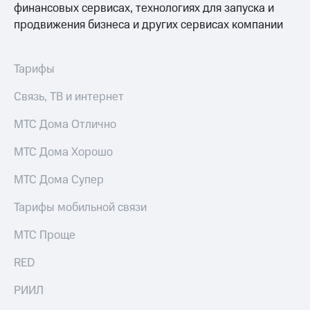
финансовых сервисах, технологиях для запуска и
Пополнить
продвижения бизнеса и других сервисах компании
номер
другого
оператора
Тарифы
Оплата
интернета
Связь, ТВ и интернет
и
ТВ
МТС Дома Отлично
Переводы
МТС Дома Хорошо
с
телефона
МТС Дома Супер
на карту
Тарифы мобильной связи
МТС Pay
МТС Проще
Оплата
по QR-
коду
RED
за границей
РИИЛ
тернет-магазин