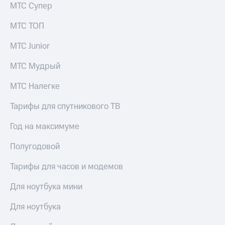
Смартфоны
МТС Супер
Наушники
МТС ТОП
и
колонки
МТС Junior
Умные
МТС Мудрый
часы
и
МТС Налегке
трекеры
Тарифы для спутникового ТВ
Умный
дом
Год на максимуме
Планшеты
Полугодовой
Акции
и
Тарифы для часов и модемов
скидки
Для ноутбука мини
Все
товары
Для ноутбука