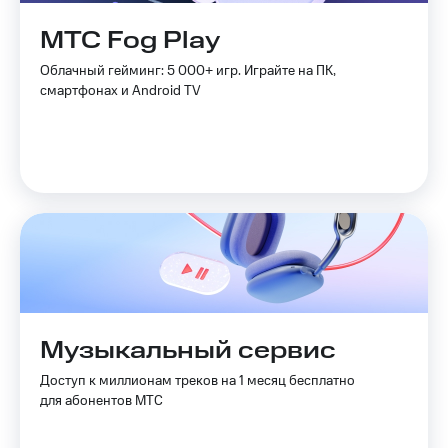
Live
и не
только
МТС Fog Play
Гудок
Безопасность
Облачный гейминг: 5 000+ игр. Играйте на ПК,
Мой
смартфонах и Android TV
МТС
Финансы
Все
Детям
приложения
и родителям
Инвестиции
Здоровье
и фитнес
Получайте
доход
Приложения
онлайн
от МТС
Страхование
Акции
Покупка
Музыкальный сервис
полисов
Приложения
онлайн
КИОН
Доступ к миллионам треков на 1 месяц бесплатно
Скидка 30%
для абонентов МТС
на связь
КИОН
Музыка
С картой