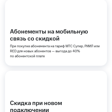
Оплата
по QR-
коду
за границей
тернет-магазин
Абонементы на мобильную
Смартфоны
связь со скидкой
Наушники
При покупке абонемента на тариф МТС Супер, РИИЛ или
и
RED для новых абонентов — выгода до 40%
колонки
по абонентской плате
Умные
часы
и
трекеры
Умный
дом
Планшеты
Скидка при новом
подключении
Акции