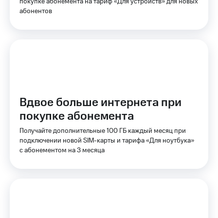
Интернет,
покупке абонемента на тариф «Для устройств» для новых
Выбрать
ТВ и телефон
красивый
абонентов
для дома
номер
Заменить
Услуги
SIM-
карту
Личный
кабинет
Перейти
интернета
на
и
eSIM
Вдвое больше интернета при
ТВ
Личный
покупке абонемента
Для дома
кабинет
Выберите
спутникового
Получайте дополнительные 100 ГБ каждый месяц при
и подключите
ТВ
подключении новой SIM-карты и тарифа «Для ноутбука»
ТВ
Скачать
с выгодным
с абонементом на 3 месяца
приложение
тарифом
Мой
МТС
Акции
Тарифы
Интернет,
ТВ и телефон
Видеонаблюдение
для дома