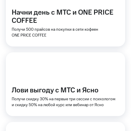
Тарифы
Покупка
Начни день с МТС и ONE PRICE
RED,
полисов
РИИЛ
COFFEE
онлайн
и МТС Супер
дешевле
Получи 500 прайсов на покупки в сети кофеен
Скидка 30%
при оплате
ONE PRICE COFFEE
на связь
с карты
МТС Деньги
С картой
МТС
Обзоры
Деньги
товаров
МТС
Скидки
Накопления
до 40%
Откладывайте
на смартфоны
Лови выгоду с МТС и Ясно
деньги
и получайте
при
Получи скидку 30% на первые три сессии с психологом
доход 15%
покупке
и скидку 50% на любой курс или вебинар от Ясно
со связью
Платежи
МТС
и
переводы