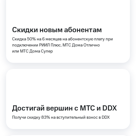
Пополнить
номер
МТС
Настройки
Скидки новым абонентам
автоплатежа
Скидка 50% на 6 месяцев на абонентскую плату при
Пополнить
подключении РИИЛ Плюс, МТС Дома Отлично
номер
или МТС Дома Супер
другого
оператора
Оплата
интернета
и
ТВ
Переводы
Достигай вершин с МТС и DDX
с
телефона
Получи скидку 83% на вступительный взнос в DDX
на карту
МТС Pay