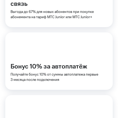
связь
КИОН
Скидка 30%
Выгода до 67% для новых абонентов при покупке
Музыка
на связь
абонемента на тариф МТС Junior или МТС Junior+
КИОН
С картой
Строки
МТС
Деньги
Live
МТС
Гудок
Накопления
Мой
Откладывайте
МТС
деньги
Бонус 10% за автоплатёж
и получайте
Все
доход 15%
Получайте бонус 10% от суммы автоплатежа первые
приложения
3 месяца после подключения
Акции
Финансы
Инвестиции
Условия
пополнения
Получайте
доход
Скидка
онлайн
30%
на связь
Страхование