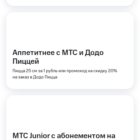
КИОН
Кино,
Строки
музыка,
книги
Live
и не
только
Гудок
Безопасность
Мой
Аппетитнее с МТС и Додо
МТС
Финансы
Пиццей
Все
Детям
приложения
и родителям
Пицца 25 см за 1 рубль или промокод на скидку 20%
на заказ в Додо Пицца
Инвестиции
Здоровье
и фитнес
Получайте
доход
Приложения
онлайн
от МТС
Страхование
Акции
Покупка
Приложения
полисов
МТС Junior с абонементом на
КИОН
онлайн