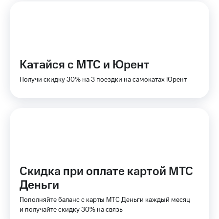
доступ
висы и подписки
к геолокации
МТС
Сертификаты
Premium
безопасности
Подписка
Катайся с МТС и Юрент
Всё
на гигабайты
интернета,
под
Получи скидку 30% на 3 поездки на самокатах Юрент
фильмы,
рукой
музыка
в Мой МТС
и многое
другое
Посмотрите,
что
Семейная
полезного
группа
есть
в нашем
Скидка
приложении
на тарифы,
Скидка при оплате картой МТС
общие
КИОН
Деньги
подписки
и услуги,
КИОН
Пополняйте баланс с карты МТС Деньги каждый месяц
доступ
Музыка
и получайте скидку 30% на связь
к геолокации