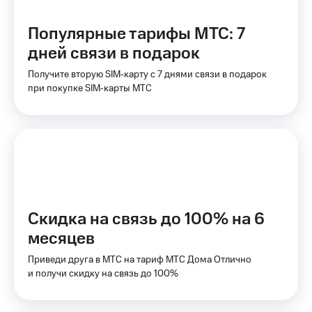
для дома
Популярные тарифы МТС: 7
Услуги
149 ₽/
мес
дней связи в подарок
Акции
Получите вторую SIM‑карту с 7 днями связи в подарок
МТС
Домашний
Premium
при покупке SIM‑карты МТС
интернет
Подписка
Домашнее
на гигабайты
ТВ
интернета,
фильмы,
Спутниковое
музыка
ТВ
и многое
другое
Домашний
Скидка на связь до 100% на 6
телефон
Семейная
группа
месяцев
Перейти
в МТС
Скидка
Приведи друга в МТС на тариф МТС Дома Отлично
со своим
на тарифы,
и получи скидку на связь до 100%
номером
общие
подписки
Поддержка
и услуги,