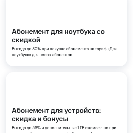
на связь
Роуминг
Тарифы
RED,
Семейная
РИИЛ
Абонемент для ноутбука со
группа
и МТС
скидкой
Супер
Заказать
дешевле
Выгода до 30% при покупке абонемента на тариф «Для
SIM-
при
ноутбука» для новых абонентов
карту
оплате
с карты
Оформить
МТС
eSIM
Деньги
SIM-
Выберите
карта
и подключите
для
ТВ
иностранцев
с выгодным
тарифом
Абонемент для устройств:
Оформить
скидка и бонусы
чистый
Тарифы
номер
Выгода до 56% и дополнительные 1 ГБ ежемесячно при