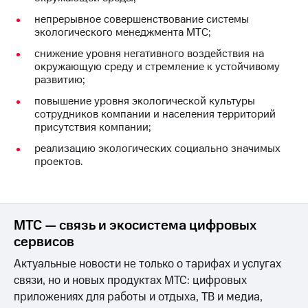
Раскрытие
информации
непрерывное совершенствование системы
Информация
экологического менеджмента МТС;
акционерам
снижение уровня негативного воздействия на
Документы
окружающую среду и стремление к устойчивому
ПАО
развитию;
"МТС"
Собрания
повышение уровня экологической культуры
акционеров
сотрудников компании и населения территорий
Личный
присутствия компании;
кабинет
акционера
реализацию экологических социально значимых
Акционерный
проектов.
капитал
Контроль
и
аудит
МТС — связь и экосистема цифровых
Рынок
акций
сервисов
Актуальные новости не только о тарифах и услугах
Описание
Программа
связи, но и новых продуктах МТС: цифровых
приобретения
приложениях для работы и отдыха, ТВ и медиа,
Порядок