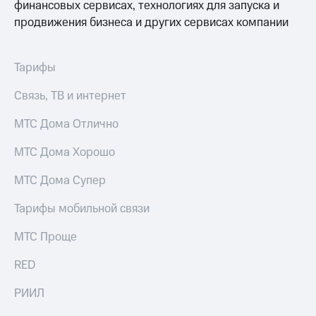
финансовых сервисах, технологиях для запуска и
выкупа
продвижения бизнеса и других сервисах компании
акций
Дивиденды
Рынок
облигаций
Тарифы
Описание
Связь, ТВ и интернет
Еврооблигации-2023
Уведомление
МТС Дома Отлично
о
погашении
МТС Дома Хорошо
именных
облигаций
МТС Дома Супер
Другое
Тарифы мобильной связи
Регистратор
Реквизиты
МТС Проще
Контакты
йчивое развитие
RED
и деловая этика
На главную
РИИЛ