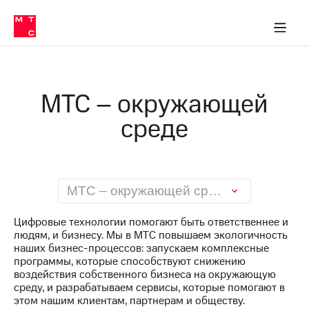
О
сторам и акционерам
Комплаенс и деловая этика
Устойчивое развитие
Медиа-центр
О МТС
О МТС
На главную
компании
О
компании
Стратегия
Стратегия
Карьера
МТС – окружающей
в МТС
Карьера
в МТС
среде
Пресс-
релизы
История
компании
МТС
о технологиях
Руководство
региона
МТС – окружающей среде
Правовая
Цифровые технологии помогают быть ответственнее и
информация
людям, и бизнесу. Мы в МТС повышаем экологичность
наших бизнес-процессов: запускаем комплексные
Контакты
программы, которые способствуют снижению
воздействия собственного бизнеса на окружающую
Медиа-центр
среду, и разрабатываем сервисы, которые помогают в
Пресс-
этом нашим клиентам, партнерам и обществу.
релизы