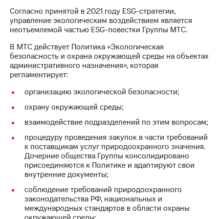
Согласно принятой в 2021 году ESG-стратегии,
МТС
управление экологическим воздействием является
о технологиях
неотъемлемой частью ESG-повестки Группы МТС.
Достижения
В МТС действует Политика «Экологическая
безопасность и охрана окружающей среды на объектах
Интервью
административного назначения», которая
регламентирует:
Финансовая
отчетность
организацию экологической безопасности;
охрану окружающей среды;
Контакты
взаимодействие подразделений по этим вопросам;
Новости
в
процедуру проведения закупок в части требований
регионе
к поставщикам услуг природоохранного значения.
Дочерние общества Группы консолидировано
присоединяются к Политике и адаптируют свои
м и акционерам
внутренние документы;
Корпоративное
управление
соблюдение требований природоохранного
законодательства РФ, национальных и
Корпоративный
международных стандартов в области охраны
секретарь
окружающей среды;