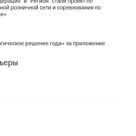
рация” и “Регион” стали проект по
ой розничной сети и соревнования по
ge»
огическое решение года» за приложение
рьеры