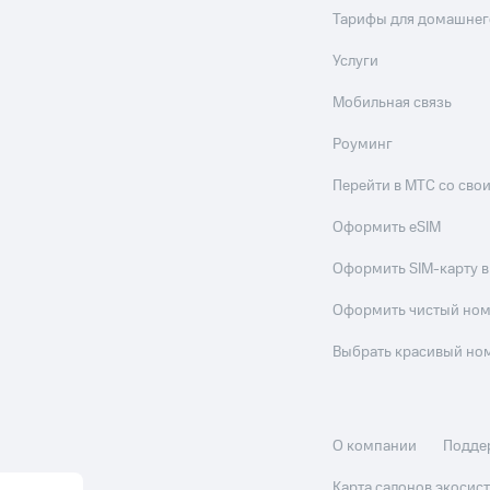
Тарифы для домашнег
Услуги
Мобильная связь
Роуминг
Перейти в МТС со св
Оформить eSIM
Оформить SIM-карту в
Оформить чистый но
Выбрать красивый но
О компании
Подде
Карта салонов экоси