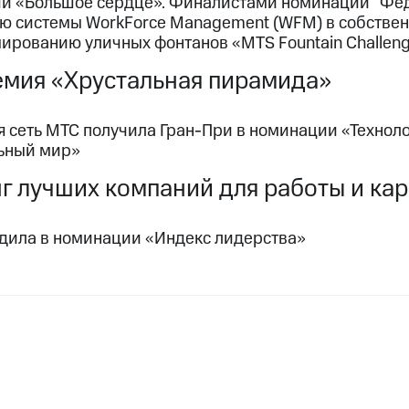
и «Большое сердце». Финалистами номинаций “Феде
ю системы WorkForce Management (WFM) в собственн
ированию уличных фонтанов «MTS Fountain Challen
мия «Хрустальная пирамида»
я сеть МТС получила Гран-При в номинации «Технол
ьный мир»
г лучших компаний для работы и ка
дила в номинации «Индекс лидерства»