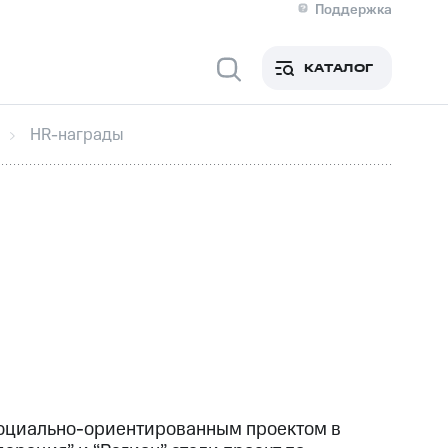
Поддержка
О МТС
я информация
Контакты
КАТАЛОГ
Медиа-центр
кты
Новости в регионе
Инвесторам и акционерам
HR-награды
ция акционерам
Документы
роль и аудит
Рынок акций
й
Описание
р
Реквизиты
Контакты
Устойчивое развитие
Комплаенс и деловая этика
На главную
социально-ориентированным проектом в