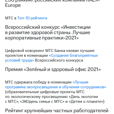
Раскрытие
Europe
информации
Информация
акционерам
МТС в
Топ-10 рейтинга
Документы
ПАО
Всероссийский конкурс «Инвестиции
"МТС"
в развитие здоровой страны. Лучшие
Собрания
корпоративные практики-2021»
акционеров
Личный
кабинет
Цифровой коворкинг МТС Банка назван лучшим
акционера
проектом в номинации
«Создание благоприятных
Акционерный
условий труда»
Всероссийского конкурса
капитал
Премия «Зелёный и здоровый офис 2021»
Контроль
и
аудит
МТС одержала победу в номинации
«Лучшая
Рынок
программа экопросвещения и обучения сотрудников»
акций
(образовательные цифровые проекты МТС
по экологическому просвещению «День экологии
Описание
с МТС», «ЭКОдень семьи с МТС» и «Детям о планете»)
Программа
приобретения
Рейтинг крупнейших частных работодателей
Порядок