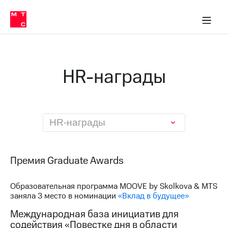
О
сторам и акционерам
Комплаенс и деловая этика
Устойчивое развитие
Медиа-центр
О МТС
О МТС
На главную
компании
О
компании
Стратегия
Стратегия
Карьера
HR-награды
в МТС
Карьера
в МТС
Пресс-
релизы
История
компании
МТС
HR-награды
о технологиях
Руководство
региона
Правовая
Премия Graduate Awards
информация
Образовательная программа MOOVE by Skolkova & MTS
Контакты
заняла 3 место в номинации
«Вклад в будущее»
Медиа-центр
Международная база инициатив для
Пресс-
содействия «Повестке дня в области
релизы