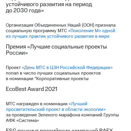
устойчивого развития на период
до 2030 года»
МТС
о технологиях
Организация Объединенных Наций (ООН) признала
Достижения
социальную программу МТС
«Поколение М» одной
из лучших практик устойчивого развития в мире
Интервью
Премия «Лучшие социальные проекты
Финансовая
России»
отчетность
Контакты
Проект
«День МТС в ЦЗН Российской Федерации»
попал в число лучших социальных проектов
Новости
в номинации "Корпоративные проекты
в
регионе
EcoBest Award 2021
м и акционерам
МТС награжден в номинации
«Лучший
Корпоративное
просветительский проект в области экологии»
управление
за проведение Зеленого марафона компаний Группы
АФК «Система»
Корпоративный
секретарь
ESG рэнкинг российских компаний RAEX-