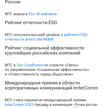
России
выкупа
акций
Дивиденды
МТС вошла в
Топ-10 рейтинга
Рынок
облигаций
Рейтинг отчетности ESG
Описание
МТС получила высший уровень
в рейтинге ESG-
Еврооблигации-2023
отчетности агентства AK&M
Уведомление
о
Рейтинг социальной эффективности
погашении
крупнейших российских компаний
именных
облигаций
Другое
МТС в
Топ-3 рейтинга
по отрасли «Связь»
по направлениям «Социальная эффективность»
Регистратор
и «Ответственность перед обществом»
Реквизиты
Контакты
Международная премия в области
йчивое развитие
корпоративных коммуникаций ImterComm
и деловая этика
На главную
МТС стала лауреатом международной премии
InterComm-2021
. Награду в номинации «Точка роста»