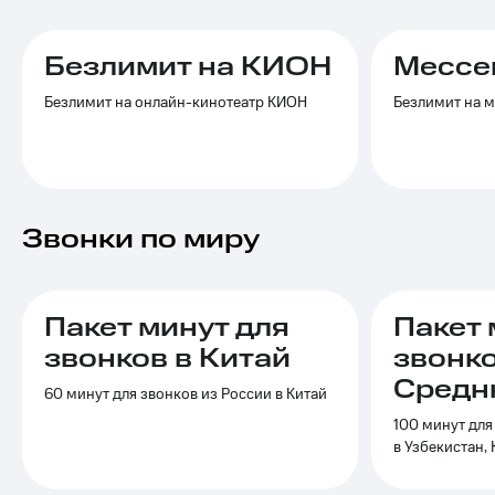
Услуги
149 ₽/
мес
Акции
Безлимит на КИОН
Мессе
МТС
Домашний
Безлимит на онлайн-кинотеатр КИОН
Безлимит на 
Premium
интернет
Подписка
Домашнее
на гигабайты
ТВ
интернета,
фильмы,
Спутниковое
музыка
Звонки по миру
ТВ
и многое
другое
Домашний
Семейная
телефон
группа
Пакет минут для
Пакет 
Перейти
звонков в Китай
звонко
Скидка
в МТС
на тарифы,
Средн
со своим
60 минут для звонков из России в Китай
общие
номером
подписки
100 минут для
и услуги,
в Узбекистан,
Поддержка
доступ
к геолокации