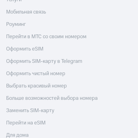
Пополнить
номер
Мобильная связь
другого
оператора
Роуминг
Оплата
Перейти в МТС со своим номером
интернета
и
Оформить eSIM
ТВ
Оформить SIM-карту в Telegram
Переводы
с
Оформить чистый номер
телефона
на карту
Выбрать красивый номер
МТС Pay
Больше возможностей выбора номера
Оплата
Заменить SIM-карту
по QR-
коду
за границей
Перейти на eSIM
тернет-магазин
Для дома