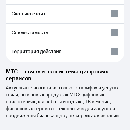
Live
и не
только
Гудок
Сколько стоит
Безопасность
Мой
МТС
Финансы
Совместимость
Все
Детям
приложения
и родителям
Территория действия
Инвестиции
Здоровье
и фитнес
Получайте
МТС — связь и экосистема цифровых
доход
Приложения
сервисов
онлайн
от МТС
Страхование
Актуальные новости не только о тарифах и услугах
Акции
связи, но и новых продуктах МТС: цифровых
Покупка
полисов
приложениях для работы и отдыха, ТВ и медиа,
Приложения
онлайн
КИОН
финансовых сервисах, технологиях для запуска и
Скидка 30%
продвижения бизнеса и других сервисах компании
на связь
КИОН
Музыка
С картой