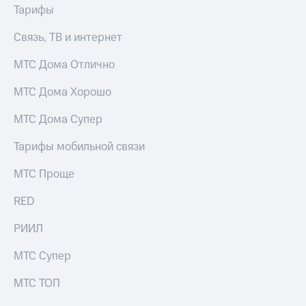
МТС
Тарифы
КИОН
Деньги
Строки
МТС
Связь, ТВ и интернет
Накопления
Live
МТС Дома Отлично
Откладывайте
Гудок
деньги
МТС Дома Хорошо
и получайте
Мой
доход 15%
МТС
МТС Дома Супер
Акции
Условия
Все
Тарифы мобильной связи
пополнения
приложения
Финансы
МТС Проще
Скидка
Инвестиции
30%
RED
на связь
Получайте
доход
РИИЛ
онлайн
Тарифы
Страхование
RED,
МТС Супер
РИИЛ
Покупка
и МТС Супер
МТС ТОП
полисов
дешевле
онлайн
при оплате