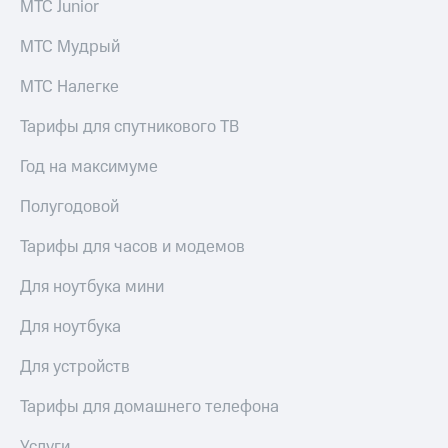
МТС Junior
Скидка 30%
с карты
на связь
МТС Деньги
МТС Мудрый
С картой
Обзоры
МТС
товаров
МТС Налегке
Деньги
МТС
Скидки
Тарифы для спутникового ТВ
Накопления
до 40%
на смартфоны
Год на максимуме
Откладывайте
деньги
Полугодовой
при
и получайте
покупке
доход 15%
со связью
Тарифы для часов и модемов
Платежи
МТС
и
Для ноутбука мини
переводы
Для ноутбука
Пополнить
номер
Для устройств
МТС
Тарифы для домашнего телефона
Настройки
автоплатежа
Услуги