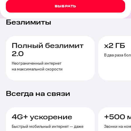
на связь
ВЫБРАТЬ
Роуминг
Тарифы
Безлимиты
RED,
Семейная
РИИЛ
группа
и МТС
Супер
Заказать
дешевле
Полный безлимит
х2 ГБ
SIM-
при
2.0
карту
оплате
В два раза бо
с карты
Неограниченный интернет
Оформить
МТС
на максимальной скорости
eSIM
Деньги
SIM-
Выберите
карта
и подключите
Всегда на связи
для
ТВ
иностранцев
с выгодным
тарифом
Оформить
4G+ ускорение
чистый
+500 м
Тарифы
номер
Быстрый мобильный интернет — даже
Звонки на но
Интернет,