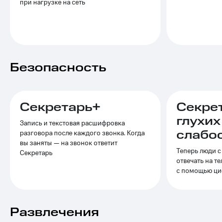
Выбрать
при нагрузке на сеть
ТВ и телефон
красивый
для дома
номер
Услуги
Заменить
SIM-
Личный
карту
кабинет
Безопасность
интернета
Перейти
и
на
ТВ
eSIM
Личный
Секретарь+
Секре
кабинет
Для дома
спутникового
глухих
Запись и текстовая расшифровка
Выберите
ТВ
слабо
разговора после каждого звонка. Когда
и подключите
Скачать
вы заняты — на звонок ответит
ТВ
приложение
Теперь люди с
с выгодным
Секретарь
Мой
отвечать на т
тарифом
МТС
с помощью ци
Акции
Тарифы
Интернет,
ТВ и телефон
Видеонаблюдение
Развлечения
для дома
для дома