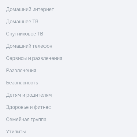
Смартфоны
Домашний интернет
Наушники
и
Домашнее ТВ
колонки
Спутниковое ТВ
Умные
часы
Домашний телефон
и
трекеры
Сервисы и развлечения
Умный
Развлечения
дом
Безопасность
Планшеты
Детям и родителям
Акции
и
скидки
Здоровье и фитнес
Все
Семейная группа
товары
Утилиты