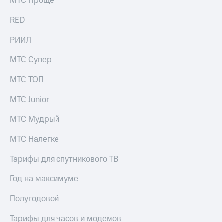
МТС Проще
выкупа
акций
RED
Дивиденды
Рынок
РИИЛ
облигаций
МТС Супер
Описание
Еврооблигации-2023
МТС ТОП
Уведомление
о
МТС Junior
погашении
именных
МТС Мудрый
облигаций
Другое
МТС Налегке
Регистратор
Реквизиты
Тарифы для спутникового ТВ
Контакты
йчивое развитие
Год на максимуме
и деловая этика
На главную
Полугодовой
Тарифы для часов и модемов