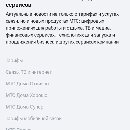
Раскрытие
сервисов
информации
Информация
Актуальные новости не только о тарифах и услугах
акционерам
связи, но и новых продуктах МТС: цифровых
Документы
приложениях для работы и отдыха, ТВ и медиа,
ПАО
"МТС"
финансовых сервисах, технологиях для запуска и
Собрания
продвижения бизнеса и других сервисах компании
акционеров
Личный
кабинет
Тарифы
акционера
Акционерный
Связь, ТВ и интернет
капитал
Контроль
МТС Дома Отлично
и
аудит
Рынок
МТС Дома Хорошо
акций
МТС Дома Супер
Описание
Программа
Тарифы мобильной связи
приобретения
Порядок