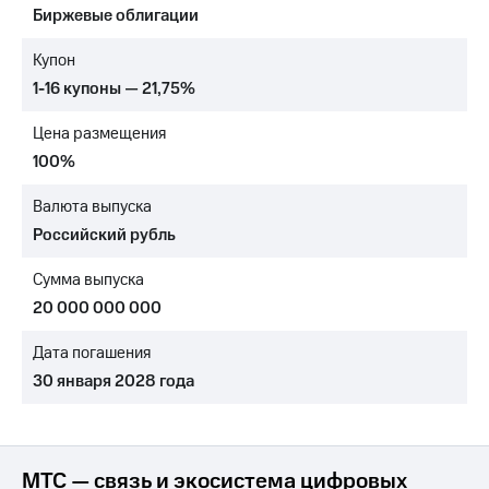
Биржевые облигации
МТС
о технологиях
Купон
1-16 купоны — 21,75%
Достижения
Цена размещения
Интервью
100%
Финансовая
отчетность
Валюта выпуска
Российский рубль
Контакты
Сумма выпуска
Новости
в
20 000 000 000
регионе
Дата погашения
м и акционерам
30 января 2028 года
Корпоративное
управление
Корпоративный
секретарь
МТС — связь и экосистема цифровых