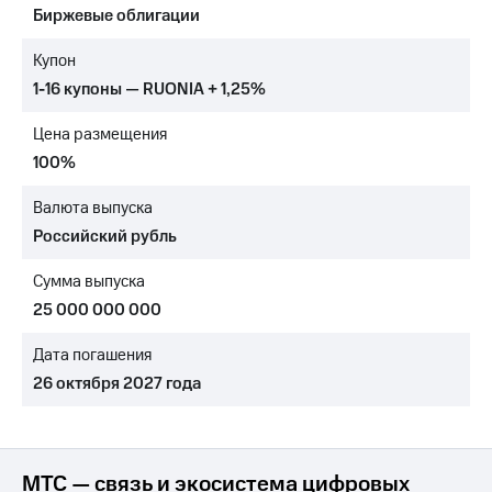
Биржевые облигации
МТС
о технологиях
Купон
1-16 купоны — RUONIA + 1,25%
Достижения
Цена размещения
Интервью
100%
Финансовая
отчетность
Валюта выпуска
Российский рубль
Контакты
Сумма выпуска
Новости
в
25 000 000 000
регионе
Дата погашения
м и акционерам
26 октября 2027 года
Корпоративное
управление
Корпоративный
секретарь
МТС — связь и экосистема цифровых