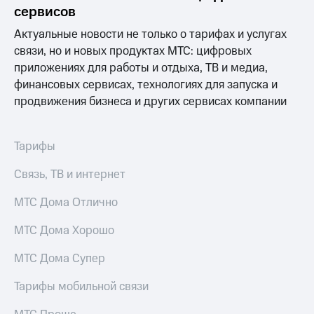
Раскрытие
сервисов
информации
Информация
Актуальные новости не только о тарифах и услугах
акционерам
связи, но и новых продуктах МТС: цифровых
Документы
приложениях для работы и отдыха, ТВ и медиа,
ПАО
"МТС"
финансовых сервисах, технологиях для запуска и
Собрания
продвижения бизнеса и других сервисах компании
акционеров
Личный
кабинет
Тарифы
акционера
Акционерный
Связь, ТВ и интернет
капитал
Контроль
МТС Дома Отлично
и
аудит
Рынок
МТС Дома Хорошо
акций
МТС Дома Супер
Описание
Программа
Тарифы мобильной связи
приобретения
Порядок