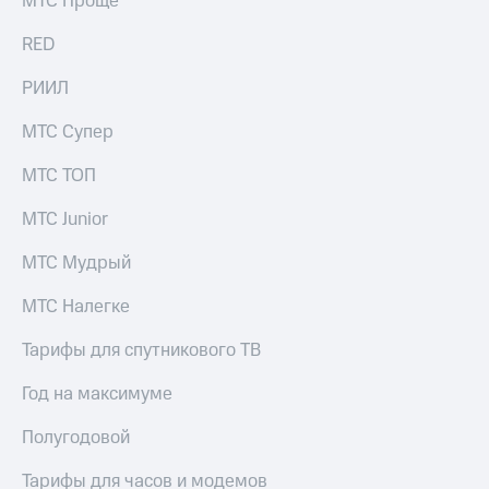
МТС Проще
выкупа
акций
RED
Дивиденды
Рынок
РИИЛ
облигаций
МТС Супер
Описание
Еврооблигации-2023
МТС ТОП
Уведомление
о
МТС Junior
погашении
именных
МТС Мудрый
облигаций
Другое
МТС Налегке
Регистратор
Реквизиты
Тарифы для спутникового ТВ
Контакты
йчивое развитие
Год на максимуме
и деловая этика
На главную
Полугодовой
Тарифы для часов и модемов